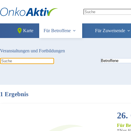
Zum
Inhalt
springen
No
results
Karte
Für Betroffene
Für Zuweisende
Veranstaltungen und Fortbildungen
1 Ergebnis
26.
Für Be
*Nur fü