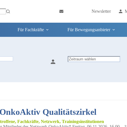
Newsletter
M
Für Fachkräfte
Für Bewegungsanbieter
 OnkoAktiv Qualitätszirkel
troffene, Fachkräfte, Netzwerk, Trainingsinstitutionen
r Mitglieder des Netzwerk OnkoAktiv* Freitag, 06.11.2026, 16.00 – 18