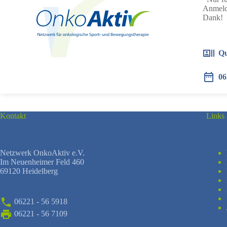
Anmeldu
Dank!
Qu
06
Kontakt
Links
Netzwerk OnkoAktiv e.V.
Im Neuenheimer Feld 460
69120 Heidelberg
06221 - 56 5918
06221 - 56 7109