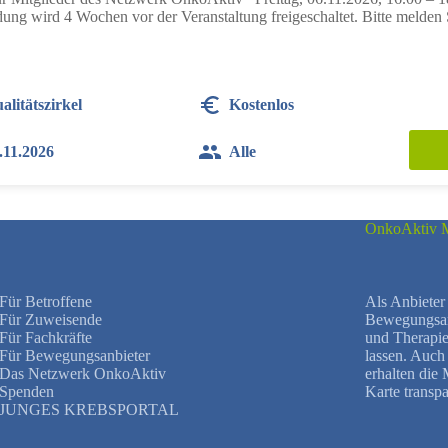
ng wird 4 Wochen vor der Veranstaltung freigeschaltet. Bitte melden S
alitätszirkel
Kostenlos
.11.2026
Alle
OnkoAktiv M
Für Betroffene
Als Anbieter 
Für Zuweisende
Bewegungsang
Für Fachkräfte
und Therapie
Für Bewegungsanbieter
lassen. Auc
Das Netzwerk OnkoAktiv
erhalten die
Spenden
Karte transpa
JUNGES KREBSPORTAL