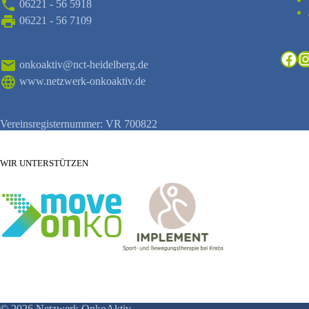
06221 - 56 5918
06221 - 56 7109
Fac
I
onkoaktiv@nct-heidelberg.de
www.netzwerk-onkoaktiv.de
Vereinsregisternummer: VR 700822
WIR UNTERSTÜTZEN
© 2026 Netzwerk OnkoAktiv