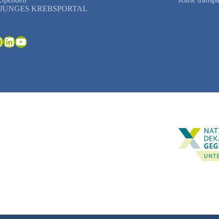
JUNGES KREBSPORTAL
ebook
nstagram
LinkedIn
YouTube