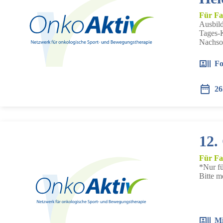
Für Fa
Ausbil
Tages-K
Nachso
Fo
26
12.
Für Fa
*Nur fü
Bitte m
Mi