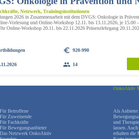
S: Onkologie in Prävention und 
chkräfte, Netzwerk, Trainingsinstitutionen
ungen 2026 in Zusammenarbeit mit dem DVGS: Onkologie in Präventio
ine-Vorlesung und Online-Workshop 12.11. bis 13.11.2026, je 15.00 –
hr Online-Workshop 20.11. bis 22.11.2026 Präsenzlehrgang 20.11.202
rtbildungen
920-990
.11.2026
14
OnkoAktiv M
Für Betroffene
Als Anbieter 
Für Zuweisende
Bewegungsang
Für Fachkräfte
und Therapie
Für Bewegungsanbieter
lassen. Auc
Das Netzwerk OnkoAktiv
erhalten die
Spenden
Karte transpa