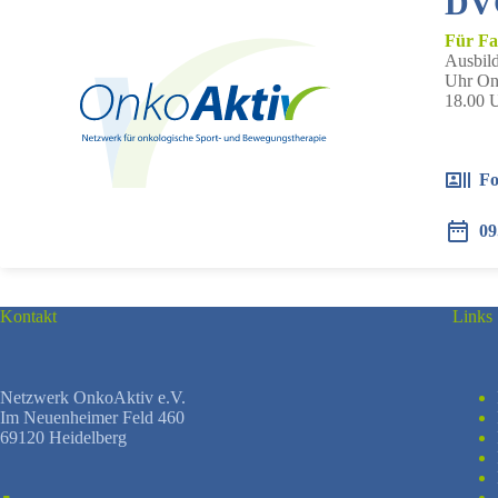
DVG
Für Fa
Ausbild
Uhr Onl
18.00 U
Fo
09
Kontakt
Links
Netzwerk OnkoAktiv e.V.
Im Neuenheimer Feld 460
69120 Heidelberg