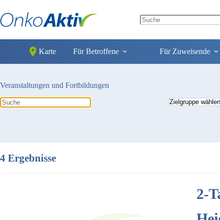
Zum
Inhalt
springen
No
results
Karte
Für Betroffene
Für Zuweisende
Veranstaltungen und Fortbildungen
4 Ergebnisse
2-T
Hei