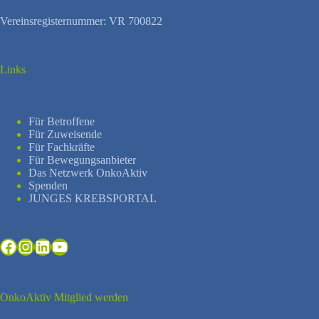
Vereinsregisternummer: VR 700822
Links
Für Betroffene
Für Zuweisende
Für Fachkräfte
Für Bewegungsanbieter
Das Netzwerk OnkoAktiv
Spenden
JUNGES KREBSPORTAL
Facebook
Instagram
LinkedIn
YouTube
OnkoAktiv Mitglied werden