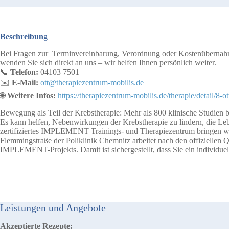
Beschreibun
g
Bei Fragen zur Terminvereinbarung, Verordnung oder Kostenübernahm
wenden Sie sich direkt an uns – wir helfen Ihnen persönlich weiter.
📞
Telefon:
04103 7501
✉️
E-Mail:
ott@therapiezentrum-mobilis.de
🌐
Weitere Infos:
https://therapiezentrum-mobilis.de/therapie/detail/8-ot
Bewegung als Teil der Krebstherapie: Mehr als 800 klinische Studien b
Es kann helfen, Nebenwirkungen der Krebstherapie zu lindern, die Lebe
zertifiziertes IMPLEMENT Trainings- und Therapiezentrum bringen wi
Flemmingstraße der Poliklinik Chemnitz arbeitet nach den offiziellen 
IMPLEMENT-Projekts. Damit ist sichergestellt, dass Sie ein individuel
Leistungen und Angebote
Akzeptierte Rezepte: