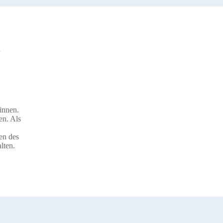
innen.
en. Als
en des
lten.