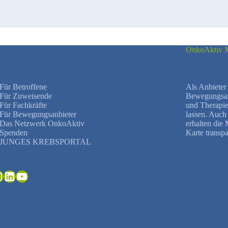
OnkoAktiv M
Für Betroffene
Als Anbieter 
Für Zuweisende
Bewegungsang
Für Fachkräfte
und Therapie
Für Bewegungsanbieter
lassen. Auc
Das Netzwerk OnkoAktiv
erhalten die
Spenden
Karte transpa
JUNGES KREBSPORTAL
ebook
nstagram
LinkedIn
YouTube