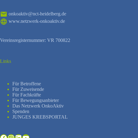
onkoaktiv@nct-heidelberg.de
www.netzwerk-onkoaktiv.de
Vereinsregisternummer: VR 700822
Links
Für Betroffene
Für Zuweisende
Für Fachkräfte
Für Bewegungsanbieter
Das Netzwerk OnkoAktiv
Spenden
JUNGES KREBSPORTAL
Facebook
Instagram
LinkedIn
YouTube