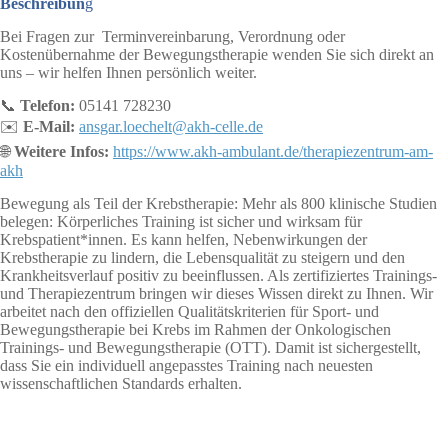
Beschreibun
g
Bei Fragen zur Terminvereinbarung, Verordnung oder
Kostenübernahme der Bewegungstherapie wenden Sie sich direkt an
uns – wir helfen Ihnen persönlich weiter.
📞
Telefon:
05141 728230
✉️
E-Mail:
ansgar.loechelt@akh-celle.de
🌐
Weitere Infos:
https://www.akh-ambulant.de/therapiezentrum-am-
akh
Bewegung als Teil der Krebstherapie: Mehr als 800 klinische Studien
belegen: Körperliches Training ist sicher und wirksam für
Krebspatient*innen. Es kann helfen, Nebenwirkungen der
Krebstherapie zu lindern, die Lebensqualität zu steigern und den
Krankheitsverlauf positiv zu beeinflussen. Als zertifiziertes Trainings-
und Therapiezentrum bringen wir dieses Wissen direkt zu Ihnen. Wir
arbeitet nach den offiziellen Qualitätskriterien für Sport- und
Bewegungstherapie bei Krebs im Rahmen der Onkologischen
Trainings- und Bewegungstherapie (OTT). Damit ist sichergestellt,
dass Sie ein individuell angepasstes Training nach neuesten
wissenschaftlichen Standards erhalten.