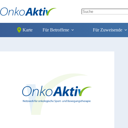
Zum
Inhalt
springen
No
results
Karte
Für Betroffene
Für Zuweisende