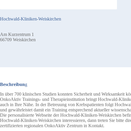
Hochwald-Kliniken-Weiskirchen
Am Kurzentrum 1
66709 Weiskirchen
Beschreibun
g
In über 700 klinischen Studien konnten Sicherheit und Wirksamkeit körp
OnkoAktiv Trainings- und Therapieinstitution bringt Hochwald-Klini
auch in Ihre Nähe. In der Betreuung von Krebspatienten folgt Hochw
und gewährleistet damit ein Training entsprechend aktueller wissenscha
Die personalisierte Webseite der Hochwald-Kliniken-Weiskirchen befi
Hochwald-Kliniken-Weiskirchen interessieren, dann treten Sie bitte d
zertifizierten regionalen OnkoAktiv Zentrum in Kontakt.