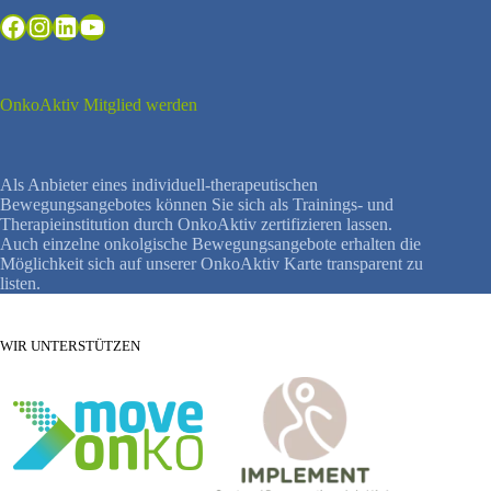
Facebook
Instagram
LinkedIn
YouTube
OnkoAktiv Mitglied werden
Als Anbieter eines individuell-therapeutischen
Bewegungsangebotes können Sie sich als Trainings- und
Therapieinstitution durch OnkoAktiv zertifizieren lassen.
Auch einzelne onkolgische Bewegungsangebote erhalten die
Möglichkeit sich auf unserer OnkoAktiv Karte transparent zu
listen.
WIR UNTERSTÜTZEN