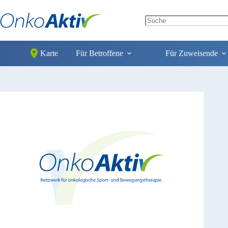
Zum
Inhalt
springen
No
results
Karte
Für Betroffene
Für Zuweisende