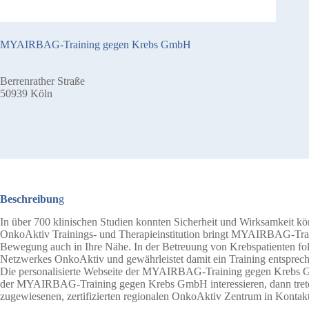
MYAIRBAG-Training gegen Krebs GmbH
Berrenrather Straße
50939 Köln
Beschreibun
g
In über 700 klinischen Studien konnten Sicherheit und Wirksamkeit körp
OnkoAktiv Trainings- und Therapieinstitution bringt MYAIRBAG-Trai
Bewegung auch in Ihre Nähe. In der Betreuung von Krebspatienten 
Netzwerkes OnkoAktiv und gewährleistet damit ein Training entspreche
Die personalisierte Webseite der MYAIRBAG-Training gegen Krebs Gm
der MYAIRBAG-Training gegen Krebs GmbH interessieren, dann treten 
zugewiesenen, zertifizierten regionalen OnkoAktiv Zentrum in Kontakt