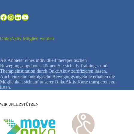
Facebook
Instagram
LinkedIn
YouTube
OnkoAktiv Mitglied werden
Als Anbieter eines individuell-therapeutischen
Bewegungsangebotes können Sie sich als Trainings- und
Therapieinstitution durch OnkoAktiv zertifizieren lassen.
Auch einzelne onkolgische Bewegungsangebote erhalten die
Möglichkeit sich auf unserer OnkoAktiv Karte transparent zu
listen.
WIR UNTERSTÜTZEN