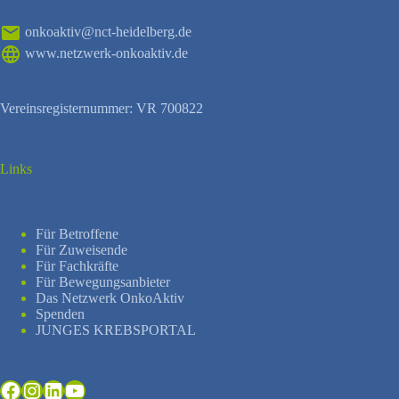
onkoaktiv@nct-heidelberg.de
www.netzwerk-onkoaktiv.de
Vereinsregisternummer: VR 700822
Links
Für Betroffene
Für Zuweisende
Für Fachkräfte
Für Bewegungsanbieter
Das Netzwerk OnkoAktiv
Spenden
JUNGES KREBSPORTAL
Facebook
Instagram
LinkedIn
YouTube