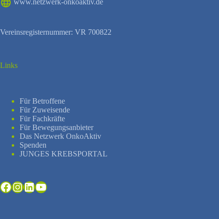
www.netzwerk-onkoaktiv.de
Vereinsregisternummer: VR 700822
Links
Für Betroffene
Für Zuweisende
Für Fachkräfte
Für Bewegungsanbieter
Das Netzwerk OnkoAktiv
Spenden
JUNGES KREBSPORTAL
Facebook
Instagram
LinkedIn
YouTube